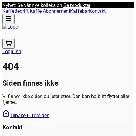
Nyhet: Se vår nye kolleksjon!
Se produkter
Kaffe
Bedrift Kaffe Abonnement
Kaffebar
Kontakt
Logg inn
404
Siden finnes ikke
Vi finner ikke siden du leter etter. Den kan ha blitt flyttet eller
fjernet.
Tilbake til forsiden
Kontakt