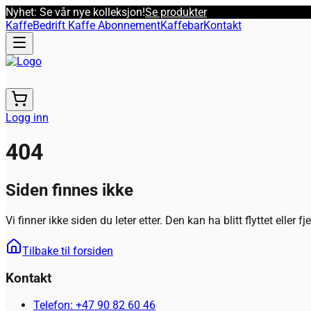
Nyhet: Se vår nye kolleksjon!
Se produkter
Kaffe
Bedrift Kaffe Abonnement
Kaffebar
Kontakt
Logg inn
404
Siden finnes ikke
Vi finner ikke siden du leter etter. Den kan ha blitt flyttet eller fj
Tilbake til forsiden
Kontakt
Telefon: +47 90 82 60 46