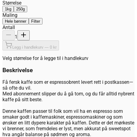
Størrelse
1kg
250g
Maling
Hele bønner
Filter
Antall
1
Legg i handlekurv — 0 kr
Velg størrelse for å legge til i handlekurv
Beskrivelse
Få fersk kaffe som er espressobrent levert rett i postkassen—
så ofte du vil.
Med abonnement slipper du å gå tom, og du får alltid nybrent
kaffe på sitt beste.
Denne kaffen passer til folk som vil ha en espresso som
smaker godt i kaffemaskiner, espressomaskiner og som
ønsker en litt dypere karakter på kaffen. Dette er det mørkeste
vi brenner, som fremdeles er lyst, men akkurat på sweetspot
hva angår balanse på sødmen og aroma.