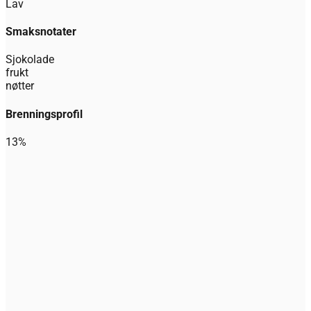
Lav
Smaksnotater
Sjokolade
frukt
nøtter
Brenningsprofil
13%
Kaffe Abonnement - Espresso
Størrelse
Maling
Legg til