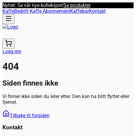
Nyhet: Se vår nye kolleksjon!
Se produkter
Kaffe
Bedrift Kaffe Abonnement
Kaffebar
Kontakt
Logg inn
404
Siden finnes ikke
Vi finner ikke siden du leter etter. Den kan ha blitt flyttet eller
fjernet.
Tilbake til forsiden
Kontakt