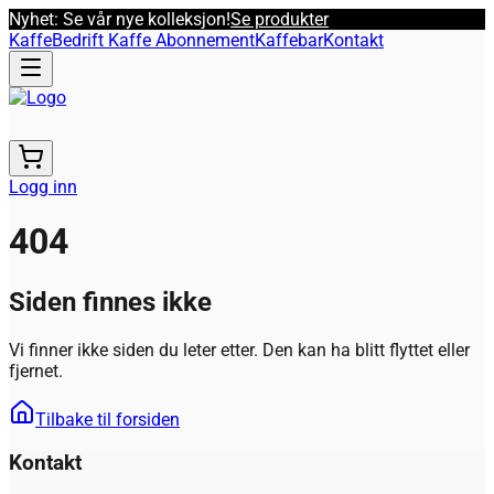
Nyhet: Se vår nye kolleksjon!
Se produkter
Kaffe
Bedrift Kaffe Abonnement
Kaffebar
Kontakt
Logg inn
404
Siden finnes ikke
Vi finner ikke siden du leter etter. Den kan ha blitt flyttet eller
fjernet.
Tilbake til forsiden
Kontakt