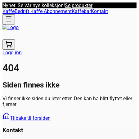
Nyhet: Se vår nye kolleksjon!
Se produkter
Kaffe
Bedrift Kaffe Abonnement
Kaffebar
Kontakt
Logg inn
404
Siden finnes ikke
Vi finner ikke siden du leter etter. Den kan ha blitt flyttet eller
fjernet.
Tilbake til forsiden
Kontakt